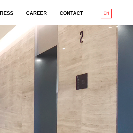
PRESS
CAREER
CONTACT
EN
KR
CH
JP