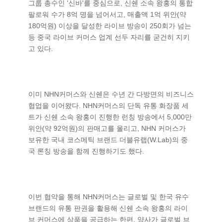
그룹 총수인 '신바'를 중심으로, 신쉔 소속 왕홍의 통합
팔로워 수가 8억 명을 넘어서고, 매출액 1억 위안(약
180억원) 이상을 달성한 라이브 방송이 250회가 넘는
등 중국 라이브 커머스 업계 선두 자리를 굳건히 지키
고 있다.
이미 NHN커머스와 신쉔은 수년 간 다방면의 비즈니스
협업을 이어왔다. NHN커머스의 단독 유통 화장품 세
트가 신쉔 소속 왕홍이 진행한 런칭 방송에서 5,000만
위안(약 92억원)의 판매고를 올리고, NHN 커머스가
보유한 국내 코스메틱 브랜드 더블유랩(W.Lab)의 중
국 론칭 방송을 함께 진행하기도 했다.
이번 협약을 통해 NHN커머스는 글로벌 및 한국 유수
브랜드의 유통 판권을 활용해 신쉔 소속 왕홍의 라이
브 커머스에 상품을 공급하는 한편, 양사가 글로벌 브