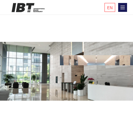
EN
KR
CH
JP