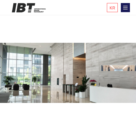
KR
EN
CH
JP